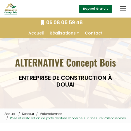
Aller
au
Rappel Gratuit
contenu
principal
06 08 05 59 48
Navigation secondaire
Accueil
Réalisations
Contact
Extension
Construction
Isolation
Charpente
ENTREPRISE DE CONSTRUCTION À
Aménagement extérieur
DOUAI
Menuiserie
Accueil
Secteur
Valenciennes
Pose et installation de porte d'entrée moderne sur mesure Valenciennes