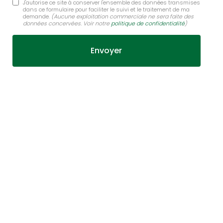
J'autorise ce site à conserver l'ensemble des données transmises
dans ce formulaire pour faciliter le suivi et le traitement de ma
demande.
(Aucune exploitation commerciale ne sera faite des
données concervées. Voir notre
politique de confidentialité
)