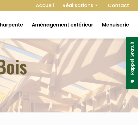
Navigation secondaire
Accueil
Réalisations
Contact
Extension
harpente
Aménagement extérieur
Menuiserie
Construction
Isolation
Rappel Gratuit
Charpente
Aménagement extérieur
Menuiserie