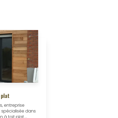
 plat
s, entreprise
t spécialisée dans
à toit plat....