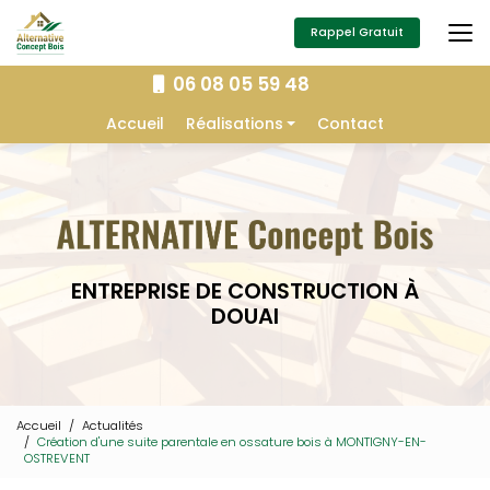
Aller
au
Rappel Gratuit
contenu
principal
06 08 05 59 48
Navigation secondaire
Accueil
Réalisations
Contact
Extension
Construction
Isolation
Charpente
ENTREPRISE DE CONSTRUCTION À
Aménagement extérieur
DOUAI
Menuiserie
Accueil
Actualités
Création d'une suite parentale en ossature bois à MONTIGNY-EN-
OSTREVENT