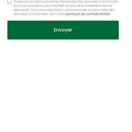
J'autorise ce site à conserver l'ensemble des données transmises
dans ce formulaire pour faciliter le suivi et le traitement de ma
demande.
(Aucune exploitation commerciale ne sera faite des
données concervées. Voir notre
politique de confidentialité
)