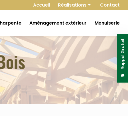
Navigation secondaire
Accueil
Réalisations
Contact
Extension
harpente
Aménagement extérieur
Menuiserie
Construction
Isolation
Rappel Gratuit
Charpente
Aménagement extérieur
Menuiserie