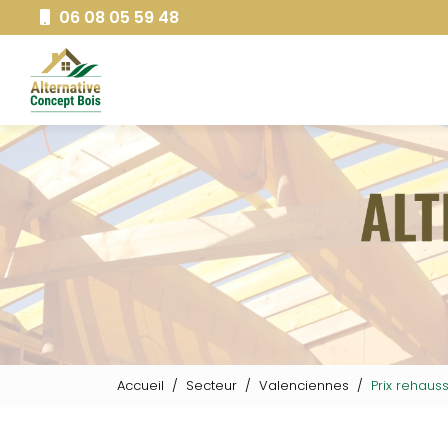
Aller
06 08 05 59 48
au
Navigation principale
contenu
principal
Accueil
Secteur
Valenciennes
Prix rehau