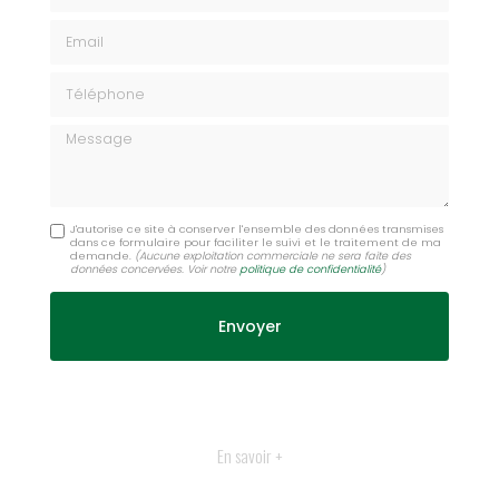
Email
Téléphone
Message
J'autorise ce site à conserver l'ensemble des données transmises
dans ce formulaire pour faciliter le suivi et le traitement de ma
demande.
(Aucune exploitation commerciale ne sera faite des
données concervées. Voir notre
politique de confidentialité
)
En savoir +