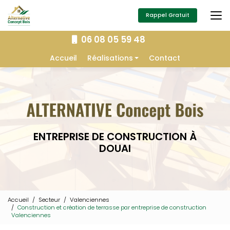
Aller
au
Rappel Gratuit
contenu
principal
06 08 05 59 48
Navigation secondaire
Accueil
Réalisations
Contact
Extension
Construction
Isolation
Charpente
ENTREPRISE DE CONSTRUCTION À
Aménagement extérieur
DOUAI
Menuiserie
Accueil
Secteur
Valenciennes
Construction et création de terrasse par entreprise de construction
Valenciennes