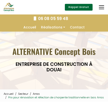
Aller
au
Rappel Gratuit
contenu
principal
06 08 05 59 48
Navigation secondaire
Accueil
Réalisations
Contact
Extension
Construction
Isolation
Charpente
ENTREPRISE DE CONSTRUCTION À
Aménagement extérieur
DOUAI
Menuiserie
Accueil
Secteur
Arras
Prix pour rénovation et réfection de charpente traditionnelle en bois Arras