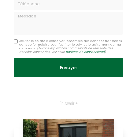
Téléphone
Message
J'autorise ce site à conserver l'ensemble des données transmises
dans ce formulaire pour faciliter le suivi et le traitement de ma
demande.
(Aucune exploitation commerciale ne sera faite des
données concervées. Voir notre
politique de confidentialité
)
En savoir +