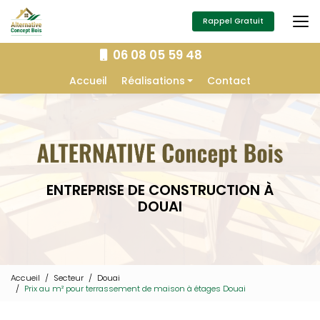
Aller
au
Rappel Gratuit
contenu
principal
06 08 05 59 48
Navigation secondaire
Accueil
Réalisations
Contact
Extension
Construction
Isolation
Charpente
ENTREPRISE DE CONSTRUCTION À
Aménagement extérieur
DOUAI
Menuiserie
Accueil
Secteur
Douai
Prix au m² pour terrassement de maison à étages Douai