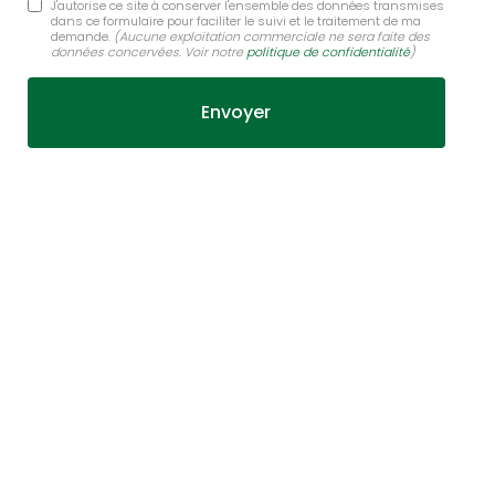
J'autorise ce site à conserver l'ensemble des données transmises
dans ce formulaire pour faciliter le suivi et le traitement de ma
demande.
(Aucune exploitation commerciale ne sera faite des
données concervées. Voir notre
politique de confidentialité
)