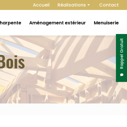
Navigation secondaire
Accueil
Réalisations
Contact
Extension
harpente
Aménagement extérieur
Menuiserie
Construction
Isolation
Rappel Gratuit
Charpente
Aménagement extérieur
Menuiserie