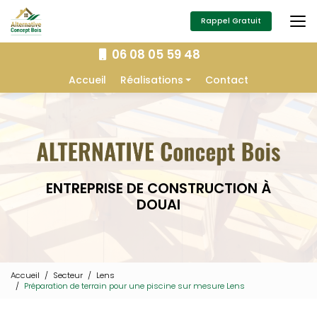
Aller
au
Rappel Gratuit
contenu
principal
06 08 05 59 48
Navigation secondaire
Accueil
Réalisations
Contact
Extension
Construction
Isolation
Charpente
ENTREPRISE DE CONSTRUCTION À
Aménagement extérieur
DOUAI
Menuiserie
Accueil
Secteur
Lens
Préparation de terrain pour une piscine sur mesure Lens