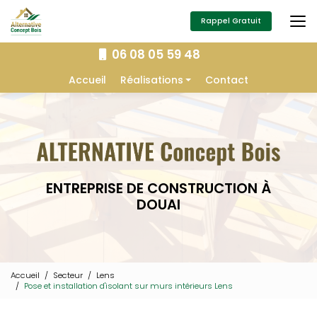
Aller
au
Rappel Gratuit
contenu
principal
06 08 05 59 48
Navigation secondaire
Accueil
Réalisations
Contact
Extension
Construction
Isolation
Charpente
ENTREPRISE DE CONSTRUCTION À
Aménagement extérieur
DOUAI
Menuiserie
Accueil
Secteur
Lens
Pose et installation d'isolant sur murs intérieurs Lens