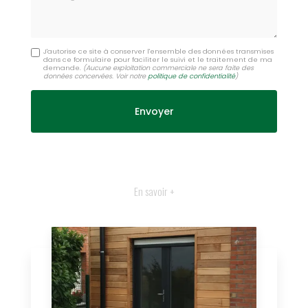
J'autorise ce site à conserver l'ensemble des données transmises
dans ce formulaire pour faciliter le suivi et le traitement de ma
demande.
(Aucune exploitation commerciale ne sera faite des
données concervées. Voir notre
politique de confidentialité
)
En savoir +