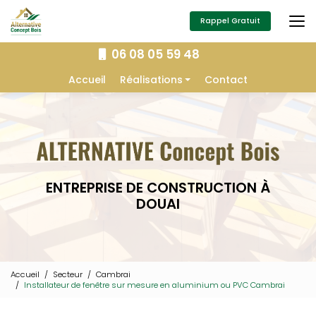
Aller
au
Rappel Gratuit
contenu
principal
06 08 05 59 48
Navigation secondaire
Accueil
Réalisations
Contact
Extension
Construction
Isolation
Charpente
ENTREPRISE DE CONSTRUCTION À
Aménagement extérieur
DOUAI
Menuiserie
Accueil
Secteur
Cambrai
Installateur de fenêtre sur mesure en aluminium ou PVC Cambrai