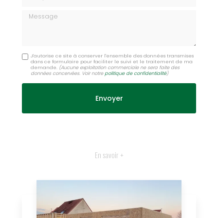
Message
J'autorise ce site à conserver l'ensemble des données transmises
dans ce formulaire pour faciliter le suivi et le traitement de ma
demande.
(Aucune exploitation commerciale ne sera faite des
données concervées. Voir notre
politique de confidentialité
)
En savoir +